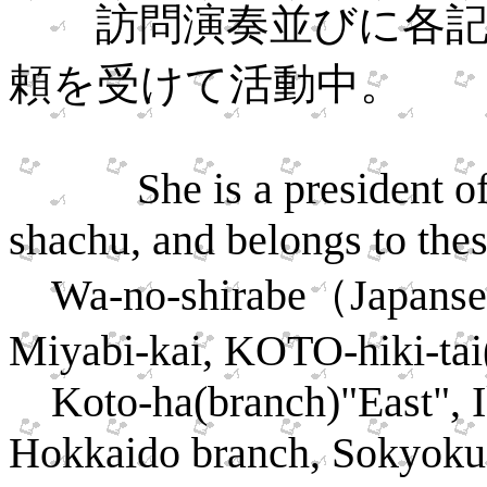
訪問演奏並びに各記
頼を受けて活動中。
She is a president of
shachu, and belongs to the
Wa-no-shirabe（Japans
Miyabi-kai, KOTO-hiki-tai
Koto-ha(branch)"East", 
Hokkaido branch, Sokyoku