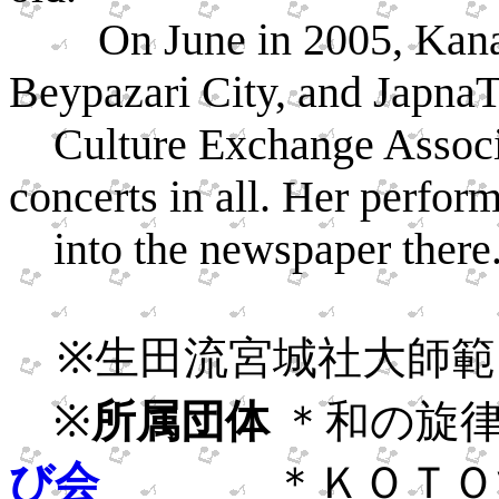
On June in 2005, Kanae 
Beypazari City, and Japna
Culture Exchange Associat
concerts in all. Her perfor
into the newspaper there
※生田流宮城社大師
※
所属団体
＊和の旋
び会
＊ＫＯＴＯ