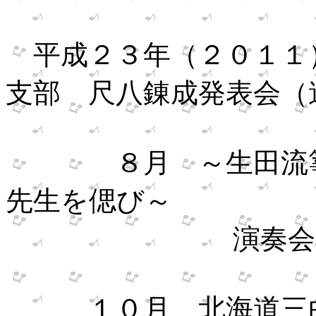
平成２３年（２０１１
支部 尺八錬成発表会（
８月 ～生田流箏曲
先生を偲び～
演奏会（北
１０月 北海道三曲