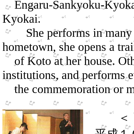
Engaru-Sankyoku-Kyokai
Kyokai.
She performs in many 
hometown, she opens a trai
of Koto at her house. Othe
institutions, and performs 
the commemoration or me
＜
平成１０