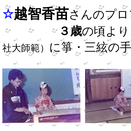
越智香苗
☆
さんのプロ
３歳
の頃より
に
箏・三絃の
社大師範）