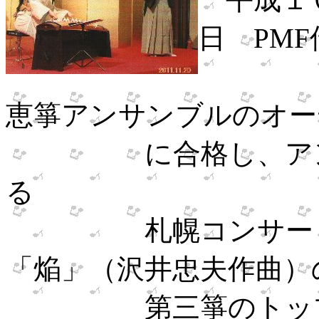
日 PM
現代邦
恵箏アンサンブルのオー
に合格し、アンサ
る
札幌コンサートホ
「焔」（沢井忠夫作曲）
第三箏のトップ奏