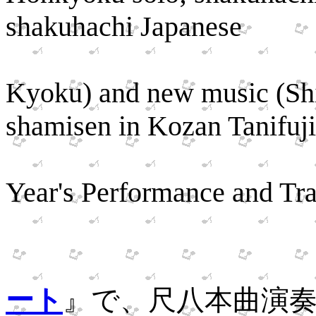
shakuhachi Japanese
classical
Kyoku) and new music (Sh
shamisen in Kozan Tanifuji
First Mee
Year's Performance and Tra
同月
ート
』で、尺八本曲演