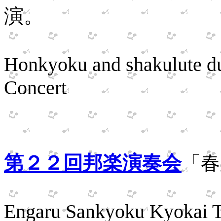
演。
Performed
Honkyoku and shakulute du
Concert
２月
第２２回邦楽演奏会
「春
First per
Engaru Sankyoku Kyokai 