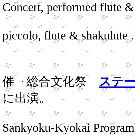
Concert, performed
flute &
as we
piccolo, flute & shakulute .
１１月、遠
催『総合文化祭
ステ
に出演。
Perfor
Sankyoku-Kyokai Program