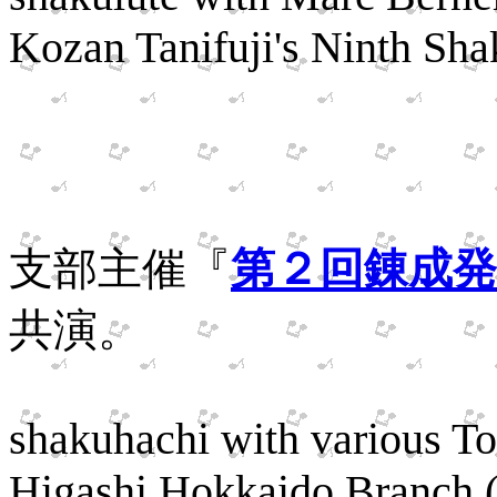
Kozan Tanifuji's Ninth Sha
Conc
７月、新都
支部主催『
第２回錬成発
共演。
shakuhachi with various T
Higashi Hokkaido Branch (