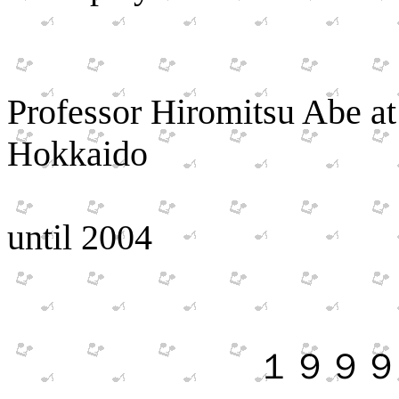
Studied f
Professor Hiromitsu Abe a
Hokkaido
until 2004
１９９９年～