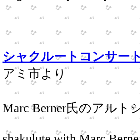
no-Shira
５月、『
シャクルートコンサー
アミ市より
ゲス
Marc Berner氏のア
Appear
shakulute with Marc Berne