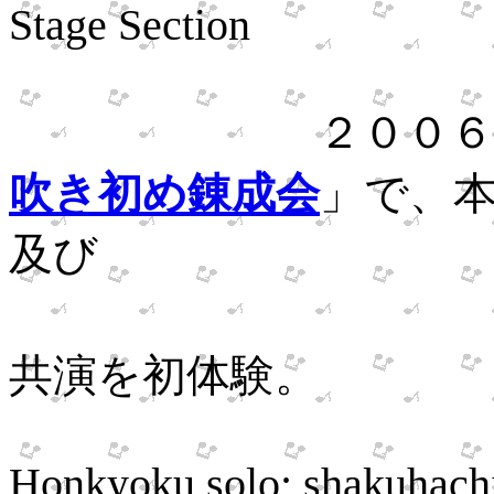
Stage Section
２００６年１月
吹き初め錬成会
」で、
及び
お箏と
共演を初体験。
Prem
Honkyoku solo;
shakuhachi