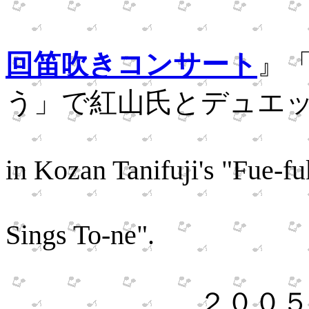
８
回笛吹きコンサート
』
う」で紅山氏とデュエ
Played first
in Kozan Tanifuji's "Fue-fu
performing
Sings To-ne".
２００５年１